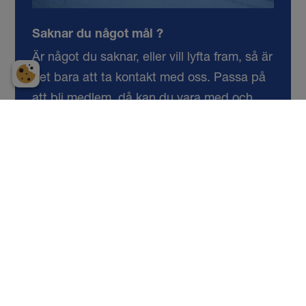
Saknar du något mål ?
Är något du saknar, eller vill lyfta fram, så är
det bara att ta kontakt med oss. Passa på
att bli medlem, då kan du vara med och
utveckla vår politik!