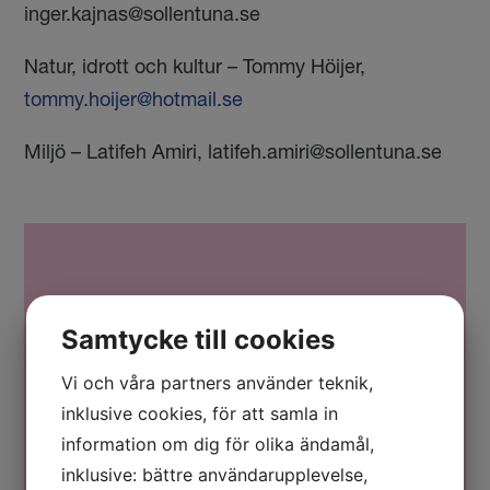
inger.kajnas@sollentuna.se
Natur, idrott och kultur – Tommy Höijer,
tommy.hoijer@hotmail.se
Miljö – Latifeh Amiri,
latifeh.amiri@sollentuna.se
Sollentuna ska fortsätta att
Samtycke till cookies
växa
Vi och våra partners använder teknik,
Sollentuna befinner sig i en expansiv fas och
växer med många nya invånare varje år. Den
inklusive cookies, för att samla in
största tillväxten sker i Södra Häggvik, Tureberg
information om dig för olika ändamål,
samt Edsberg och Väsjön.
inklusive: bättre användarupplevelse,