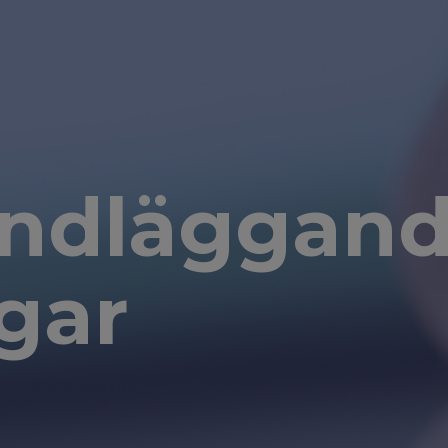
undläggan
gar