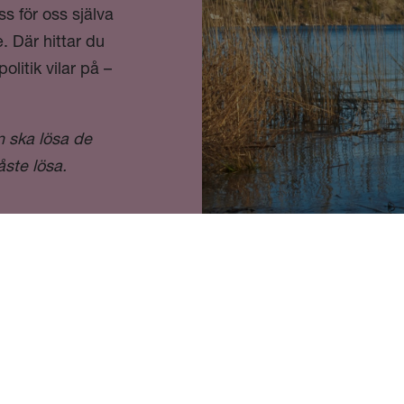
 för oss själva
e. Där hittar du
litik vilar på –
en ska lösa de
ste lösa.