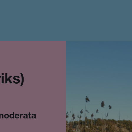
iks)
 moderata