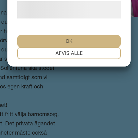
Læs mere om vores brug af cookies og
ina förutsättningar, som
behandling af persondata
her
.
du är, vilket kön du har,
Maria Stockhaus
er hur gammal du är.
Riksdagsledamot (M)
OK
förväntningar och
NØDVENDIGE
PRÆFERENCER
du vill.
AFVIS ALLE
är stark och att den
rt Sollentuna ska stödet
MARKETING
STATISTIK
nd samtidigt som vi
os egen kraft och
het!
t fritt välja barnomsorg,
t. Det privata ägandet
mheter måste också