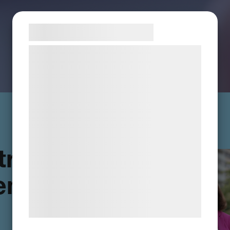
Samtykke til cookies
Vi og vores samarbejdspartnere bruger
teknologier, herunder cookies, til at
indsamle oplysninger om dig til forskellige
formål, herunder: Tilpasning af annoncering,
bedre brugeroplevelse, funktionalitet,
statistik og marketing. Disse oplysninger
kan blive delt med annoncerings- og
analysepartnere, som kan kombinere dem
tror på
med data, du tidligere har givet dem eller
de har indsamlet gennem din brug af deres
en
tjenester. Ved at klikke på 'OK' giver du
samtykke til disse formål.