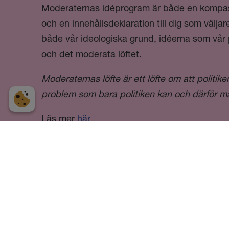
Moderaternas idéprogram är både en kompass
och en innehållsdeklaration till dig som väljar
både vår ideologiska grund, idéerna som vår po
och det moderata löftet.
Moderaternas löfte är ett löfte om att politik
problem som bara politiken kan och därför må
Läs mer
här