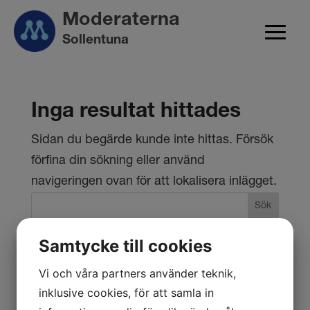
Moderaterna
Sollentuna
Inga resultat hittades
Sidan du begärde kunde inte hittas. Försök
förfina din sökning eller använd
navigeringen ovan för att lokalisera inlägget.
Sök
Samtycke till cookies
Recent Posts
Vi och våra partners använder teknik,
Trevlig Sommar
inklusive cookies, för att samla in
Tryggheten ökar mest i Sollentuna