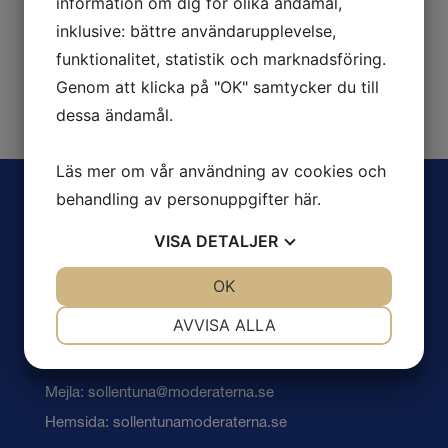
information om dig för olika ändamål,
inklusive: bättre användarupplevelse,
Recent Comments
funktionalitet, statistik och marknadsföring.
Inga kommentarer att visa.
Genom att klicka på "OK" samtycker du till
dessa ändamål.
Läs mer om vår användning av cookies och
behandling av personuppgifter
här
.
VISA
DETALJER
JA
NEJ
OK
JA
NEJ
NÖDVÄNDIG
INSTÄLLNINGAR
AVVISA ALLA
JA
NEJ
JA
NEJ
Kontakta oss !
MARKNADSFÖRING
STATISTIK
Mejla: sollentuna@moderaterna.se
Hemsida: sollentunamoderaterna.se