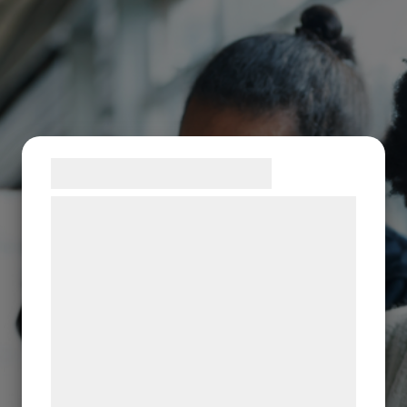
Samtykke til cookies
Vi og vores samarbejdspartnere bruger
teknologier, herunder cookies, til at
indsamle oplysninger om dig til forskellige
formål, herunder: Tilpasning af annoncering,
bedre brugeroplevelse, funktionalitet,
statistik og marketing. Disse oplysninger
kan blive delt med annoncerings- og
analysepartnere, som kan kombinere dem