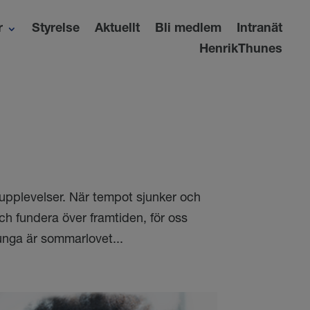
r
Styrelse
Aktuellt
Bli medlem
Intranät
HenrikThunes
pplevelser. När tempot sjunker och
 och fundera över framtiden, för oss
unga är sommarlovet...