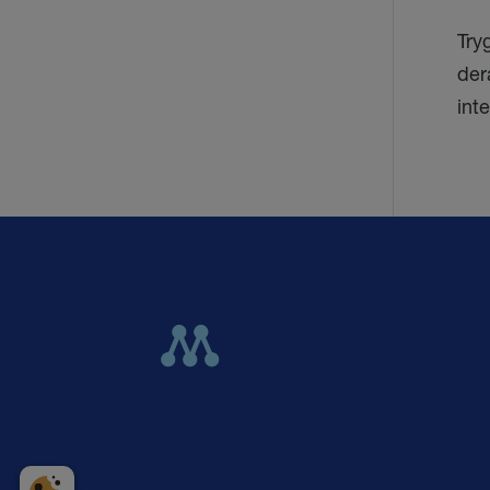
Try
der
inte