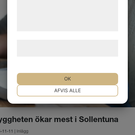
med data, du tidligere har givet dem eller
de har indsamlet gennem din brug af deres
tjenester. Ved at klikke på 'OK' giver du
samtykke til disse formål.
Læs mere om vores brug af cookies og
behandling af persondata
her
.
OK
NØDVENDIGE
PRÆFERENCER
AFVIS ALLE
MARKETING
STATISTIK
yggheten ökar mest i Sollentuna
-11-11
|
Inlägg