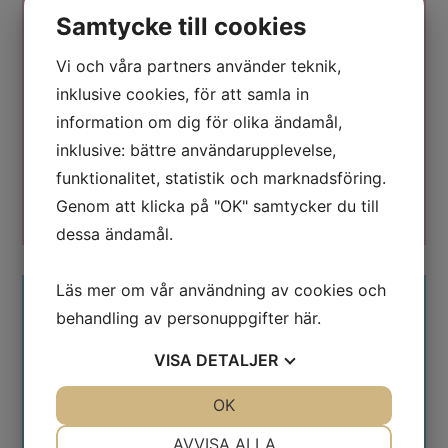
Samtycke till cookies
Sollentuna är en av Sveriges mest attraktiva
kommuner att bo i. Med fyra naturreservat,
Vi och våra partners använder teknik,
vackra sjöar, välplanerade bostadsområden och
inklusive cookies, för att samla in
goda kommunikationer har vi något alldeles
information om dig för olika ändamål,
särskilt att värna om och bygga vidare på.
inklusive: bättre användarupplevelse,
funktionalitet, statistik och marknadsföring.
Läs mer...
Genom att klicka på "OK" samtycker du till
dessa ändamål.
Läs mer om vår användning av cookies och
behandling av personuppgifter
här
.
Trygghet
VISA
DETALJER
Ett aktivt trygghetsskapande arbete är avgörande
JA
NEJ
OK
JA
NEJ
för att Sollentuna ska vara en attraktiv plats att
NÖDVÄNDIG
INSTÄLLNINGAR
bo, leva och verka i. När människor känner sig
AVVISA ALLA