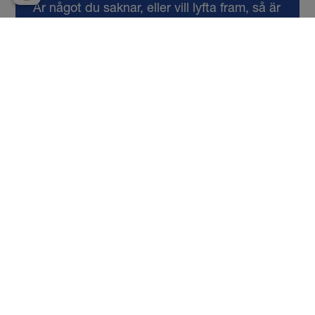
Är något du saknar, eller vill lyfta fram, så är
det bara att ta kontakt med oss. Passa på
att bli medlem, då kan du vara med och
utveckla vår politik!
Kontakta oss !