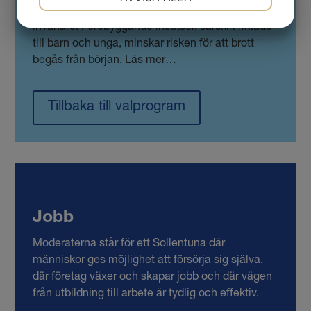
trygga ökar både livskvaliteten och tilliten mellan
JA
NEJ
JA
NEJ
invånare. Förebyggande insatser, särskilt riktade
MARKNADSFÖRING
STATISTIK
till barn och unga, minskar risken för att brott
begås från början. Läs mer…
Tillbaka till valprogram
Jobb
Moderaterna står för ett Sollentuna där
människor ges möjlighet att försörja sig själva,
där företag växer och skapar jobb och där vägen
från utbildning till arbete är tydlig och effektiv.