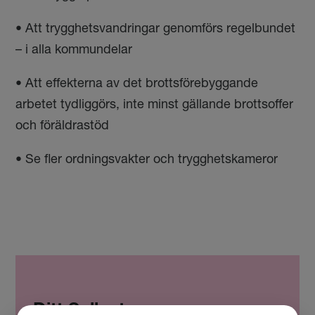
• Att trygghetsvandringar genomförs regelbundet
– i alla kommundelar
• Att effekterna av det brottsförebyggande
arbetet tydliggörs, inte minst gällande brottsoffer
och föräldrastöd
• Se fler ordningsvakter och trygghetskameror
Ditt Sollentuna